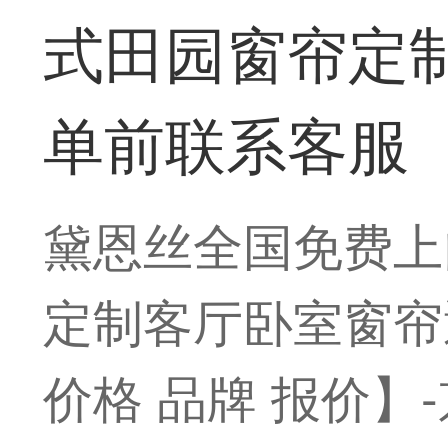
式田园窗帘定制
单前联系客服
黛恩丝全国免费上
定制客厅卧室窗帘
价格 品牌 报价】