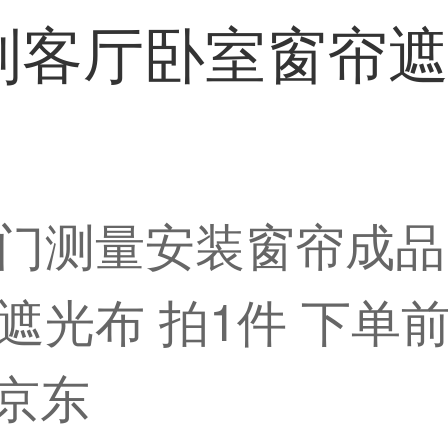
客厅卧室窗帘遮光
门测量安装窗帘成品
遮光布 拍1件 下单
-京东