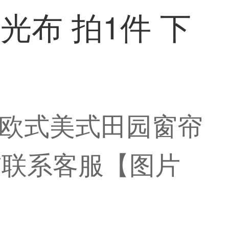
布 拍1件 下
欧式美式田园窗帘
前联系客服【图片