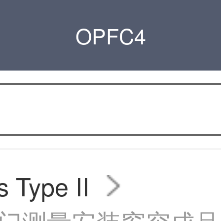
OPFC4
s Type II