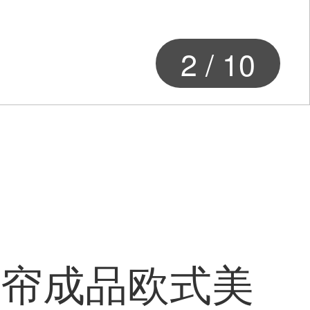
2
/
10
窗帘成品欧式美