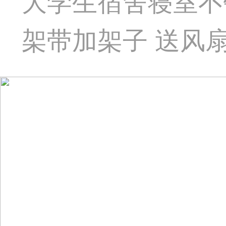
大学生宿舍寝室不
架带加架子 送风扇杆