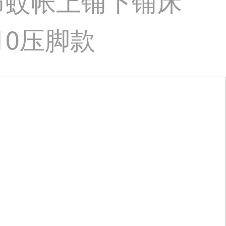
布蚊帐上铺下铺床
10压脚款