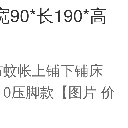
0*长190*高
布蚊帐上铺下铺床
110压脚款【图片 价