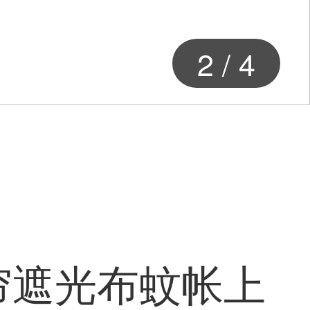
2
/
4
帘遮光布蚊帐上