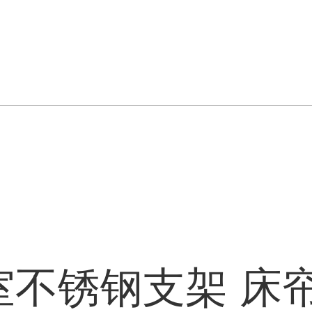
)
室不锈钢支架 床