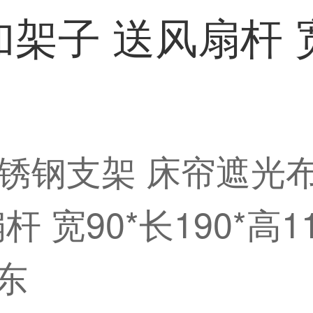
子 送风扇杆 宽9
锈钢支架 床帘遮光
 宽90*长190*高
东