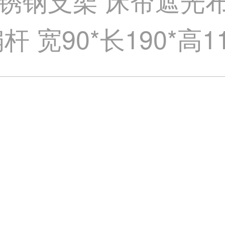
锈钢支架 床帘遮光
 宽90*长190*高1